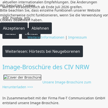
aktuellen internationalen Empfehlungen. Die Änderungen
Wir benutzen Cookies
werden voraussichtlich ab Ende Juli 2026 greifen.
Bitte beachten Sie, dass einzelne Funktionen unserer Website
möglicherweise nicht funktionieren, wenn Sie die Verwendung vo
Bild: Pixabay, Jelly
Cookies deaktiviert haben.
Akzeptieren
Ablehnen
Kinder
Hörtest
Weitere Informationen
|
Impressum
Weiterlesen: Hörtests bei Neugeborenen
Image-Broschüre des CIV NRW
Unsere Image-Broschüre zum
Herunterladen >>>
In Zusammenarbeit mit der Firma Five-T Communication GmbH
entstand unsere Image-Broschüre.