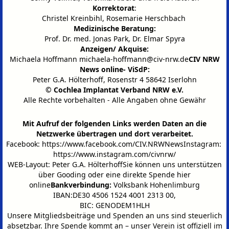
Korrektorat
:
Christel Kreinbihl, Rosemarie Herschbach
Medizinische Beratung:
Prof. Dr. med. Jonas Park, Dr. Elmar Spyra
Anzeigen/ Akquise:
Michaela Hoffmann
michaela-hoffmann@civ-nrw.de
CIV NRW
News online- ViSdP:
Peter G.A. Hölterhoff, Rosenstr 4 58642 Iserlohn
© Cochlea Implantat Verband NRW e.V.
Alle Rechte vorbehalten - Alle Angaben ohne Gewähr
Mit Aufruf der folgenden Links werden Daten an die
Netzwerke übertragen und dort verarbeitet.
Facebook:
https://www.facebook.com/CIV.NRWNews
Instagram:
https://www.instagram.com/civnrw/
WEB-Layout: Peter G.A. HölterhoffSie können uns unterstützen
über
Gooding
oder eine
direkte Spende hier
online
Bankverbindung:
Volksbank Hohenlimburg
IBAN:DE30 4506 1524 4001 2313 00,
BIC: GENODEM1HLH
Unsere Mitgliedsbeiträge und Spenden an uns sind steuerlich
absetzbar.
Ihre Spende kommt an – unser Verein ist offiziell im