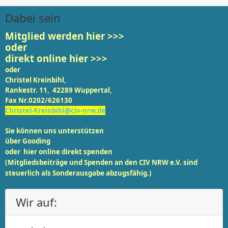
Dabei sein
Mitglied werden
hier >>>
oder
direkt online hier >>>
oder
Christel Kreinbihl,
Rankestr. 11, 42289 Wuppertal,
Fax Nr.0202/626130
Christel-Kreinbihl@civ-nrw.de
Sie können uns unterstützen
über
Gooding
oder
hier online
direkt spenden
(Mitgliedsbeiträge und Spenden an den CIV NRW e.V. sind
steuerlich als Sonderausgabe abzugsfähig.)
Wir auf: