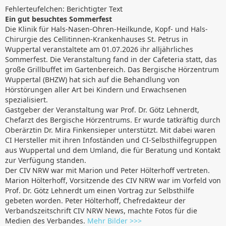
Fehlerteufelchen: Berichtigter Text
Ein gut besuchtes Sommerfest
Die Klinik für Hals-Nasen-Ohren-Heilkunde, Kopf- und Hals-
Chirurgie des Cellitinnen-Krankenhauses St. Petrus in
Wuppertal veranstaltete am 01.07.2026 ihr alljährliches
Sommerfest. Die Veranstaltung fand in der Cafeteria statt, das
große Grillbuffet im Gartenbereich. Das Bergische Hörzentrum
Wuppertal (BHZW) hat sich auf die Behandlung von
Hörstörungen aller Art bei Kindern und Erwachsenen
spezialisiert.
Gastgeber der Veranstaltung war Prof. Dr. Götz Lehnerdt,
Chefarzt des Bergische Hörzentrums. Er wurde tatkräftig durch
Oberärztin Dr. Mira Finkensieper unterstützt. Mit dabei waren
CI Hersteller mit ihren Infoständen und CI-Selbsthilfegruppen
aus Wuppertal und dem Umland, die für Beratung und Kontakt
zur Verfügung standen.
Der CIV NRW war mit Marion und Peter Hölterhoff vertreten.
Marion Hölterhoff, Vorsitzende des CIV NRW war im Vorfeld von
Prof. Dr. Götz Lehnerdt um einen Vortrag zur Selbsthilfe
gebeten worden. Peter Hölterhoff, Chefredakteur der
Verbandszeitschrift CIV NRW News, machte Fotos für die
Medien des Verbandes.
Mehr Bilder >>>