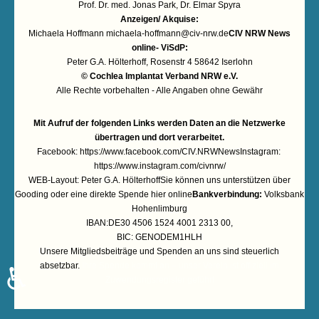
Prof. Dr. med. Jonas Park, Dr. Elmar Spyra
Anzeigen/ Akquise:
Michaela Hoffmann
michaela-hoffmann@civ-nrw.de
CIV NRW News
online- ViSdP:
Peter G.A. Hölterhoff, Rosenstr 4 58642 Iserlohn
© Cochlea Implantat Verband NRW e.V.
Alle Rechte vorbehalten - Alle Angaben ohne Gewähr
Mit Aufruf der folgenden Links werden Daten an die Netzwerke
übertragen und dort verarbeitet.
Facebook:
https://www.facebook.com/CIV.NRWNews
Instagram:
https://www.instagram.com/civnrw/
WEB-Layout: Peter G.A. HölterhoffSie können uns unterstützen über
Gooding
oder eine
direkte Spende hier online
Bankverbindung:
Volksbank
Hohenlimburg
IBAN:DE30 4506 1524 4001 2313 00,
BIC: GENODEM1HLH
Unsere Mitgliedsbeiträge und Spenden an uns sind steuerlich
absetzbar.
Ihre Spende kommt an – unser Verein ist offiziell im
♿
Zuwendungsregister geführt