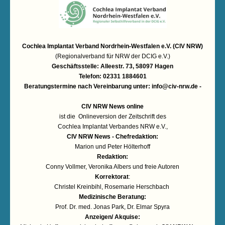
Cochlea Implantat Verband Nordrhein-Westfalen e.V. (CIV NRW)
(Regionalverband für NRW der DCIG e.V.)
Geschäftsstelle: Alleestr. 73, 58097 Hagen
Telefon: 02331 1884601
Beratungstermine nach Vereinbarung unter:
info@civ-nrw.de
-
CIV NRW News online
ist die Onlineversion der Zeitschrift des
Cochlea Implantat Verbandes NRW e.V.,
CIV NRW News - Chefredaktion:
Marion und Peter Hölterhoff
Redaktion:
Conny Vollmer, Veronika Albers und freie Autoren
Korrektorat
:
Christel Kreinbihl, Rosemarie Herschbach
Medizinische Beratung:
Prof. Dr. med. Jonas Park, Dr. Elmar Spyra
Anzeigen/ Akquise: