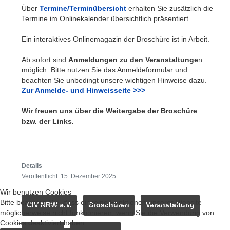
Über
Termine/Terminübersicht
erhalten Sie zusätzlich die
Termine im Onlinekalender übersichtlich präsentiert.
Ein interaktives Onlinemagazin der Broschüre ist in Arbeit.
Ab sofort sind
Anmeldungen zu den Veranstaltunge
n
möglich. Bitte nutzen Sie das Anmeldeformular und
beachten Sie unbedingt unsere wichtigen Hinweise dazu.
Zur Anmelde- und Hinweisseite >>>
Wir freuen uns über die Weitergabe der Broschüre
bzw. der Links.
Details
Veröffentlicht: 15. Dezember 2025
Wir benutzen Cookies
Bitte beachten Sie, dass einzelne Funktionen unserer Website
CIV NRW e.V.
Broschüren
Veranstaltung
möglicherweise nicht funktionieren, wenn Sie die Verwendung von
Cookies deaktiviert haben.