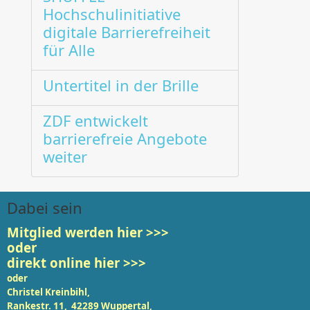
Hochschulinitiative
digitale Barrierefreiheit
für Alle
Untertitel in der Brille
ZDF entwickelt
barrierefreie Angebote
weiter
Dabei sein
Mitglied werden
hier >>>
oder
direkt online hier >>>
oder
Christel Kreinbihl,
Rankestr. 11, 42289 Wuppertal,