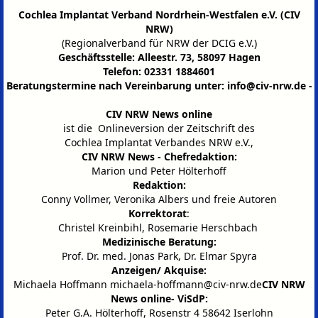
Cochlea Implantat Verband Nordrhein-Westfalen e.V. (CIV
NRW)
(Regionalverband für NRW der DCIG e.V.)
Geschäftsstelle: Alleestr. 73, 58097 Hagen
Telefon: 02331 1884601
Beratungstermine nach Vereinbarung unter:
info@civ-nrw.de
-
CIV NRW News online
ist die Onlineversion der Zeitschrift des
Cochlea Implantat Verbandes NRW e.V.,
CIV NRW News - Chefredaktion:
Marion und Peter Hölterhoff
Redaktion:
Conny Vollmer, Veronika Albers und freie Autoren
Korrektorat
:
Christel Kreinbihl, Rosemarie Herschbach
Medizinische Beratung:
Prof. Dr. med. Jonas Park, Dr. Elmar Spyra
Anzeigen/ Akquise:
Michaela Hoffmann
michaela-hoffmann@civ-nrw.de
CIV NRW
News online- ViSdP:
Peter G.A. Hölterhoff, Rosenstr 4 58642 Iserlohn