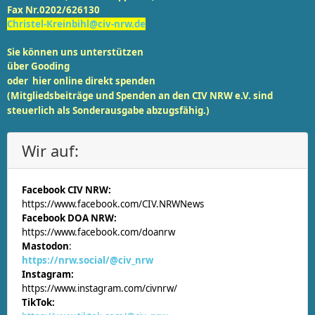
Fax Nr.0202/626130
Christel-Kreinbihl@civ-nrw.de
Sie können uns unterstützen
über
Gooding
oder
hier online
direkt spenden
(Mitgliedsbeiträge und Spenden an den CIV NRW e.V. sind
steuerlich als Sonderausgabe abzugsfähig.)
Wir auf:
Facebook CIV NRW:
https://www.facebook.com/CIV.NRWNews
Facebook DOA NRW:
https://www.facebook.com/doanrw
Mastodon
:
https://nrw.social/@civ_nrw
Instagram:
https://www.instagram.com/civnrw/
TikTok: