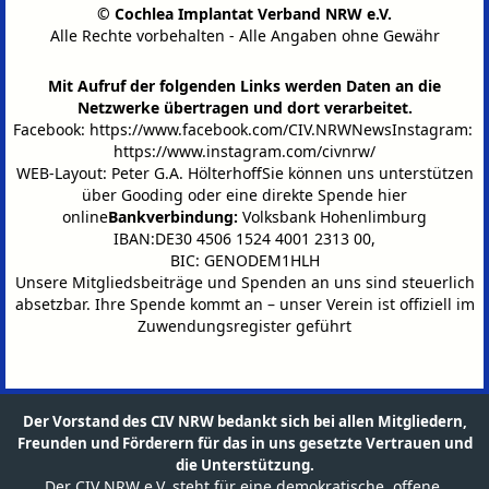
© Cochlea Implantat Verband NRW e.V.
Alle Rechte vorbehalten - Alle Angaben ohne Gewähr
Mit Aufruf der folgenden Links werden Daten an die
Netzwerke übertragen und dort verarbeitet.
Facebook:
https://www.facebook.com/CIV.NRWNews
Instagram:
https://www.instagram.com/civnrw/
WEB-Layout: Peter G.A. HölterhoffSie können uns unterstützen
über
Gooding
oder eine
direkte Spende hier
online
Bankverbindung:
Volksbank Hohenlimburg
IBAN:DE30 4506 1524 4001 2313 00,
BIC: GENODEM1HLH
Unsere Mitgliedsbeiträge und Spenden an uns sind steuerlich
absetzbar.
Ihre Spende kommt an – unser Verein ist offiziell im
Zuwendungsregister geführt
Der Vorstand des CIV NRW bedankt sich bei allen Mitgliedern,
Freunden und Förderern für das in uns gesetzte Vertrauen und
die Unterstützung.
Der CIV NRW e.V. steht für eine demokratische, offene,