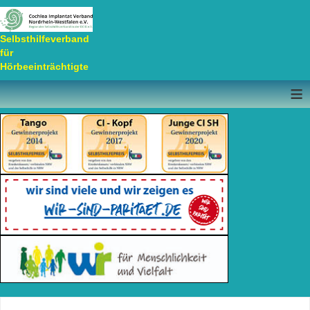
Selbsthilfeverband
für
Hörbeeinträchtigte
≡