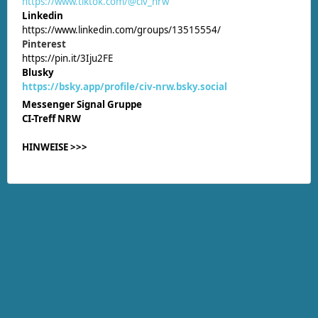
https://www.tiktok.com/@civ_nrw
Linkedin
https://www.linkedin.com/groups/13515554/
Pinterest
https://pin.it/3Iju2FE
Blusky
https://bsky.app/profile/civ-nrw.bsky.social
Messenger Signal Gruppe
CI-Treff NRW
HINWEISE >>>