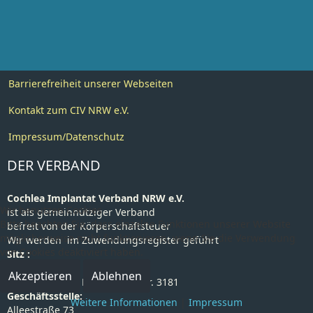
Barrierefreiheit unserer Webseiten
Kontakt zum CIV NRW e.V.
Impressum/Datenschutz
DER VERBAND
Cochlea Implantat Verband NRW e.V.
Wir benutzen Cookies
ist als gemeinnütziger Verband
Bitte beachten Sie, dass einzelne Funktionen unserer Website
befreit von der Körperschaftsteuer
möglicherweise nicht funktionieren, wenn Sie die Verwendung
Wir werden im Zuwendungsregister geführt
von Cookies deaktiviert haben.
Sitz :
58097 Hagen.
Akzeptieren
Ablehnen
VR Amtsgericht Hagen Blatt-Nr. 3181
Geschäftsstelle:
Weitere Informationen
|
Impressum
Alleestraße 73