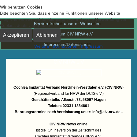
Wir benutzen Cookies
Bitte beachten Sie, dass einzelne Funktionen unserer Website
möglicherweise nicht funktionieren, wenn Sie die Verwendung von
Barrierefreiheit unserer Webseiten
Cookies deaktiviert haben.
Kontakt zum CIV NRW e.V.
Akzeptieren
Ablehnen
Impressum/Datenschutz
Weitere Informationen
|
Impressum
CIV NRW e.V
Cochlea Implantat Verband Nordrhein-Westfalen e.V. (CIV NRW)
(Regionalverband für NRW der DCIG e.V.)
Geschäftsstelle: Alleestr. 73, 58097 Hagen
Telefon: 02331 1884601
Beratungstermine nach Vereinbarung unter:
info@civ-nrw.de
-
CIV NRW News online
ist die Onlineversion der Zeitschrift des
Cochlea Implantat Verbandes NRW e.V.,