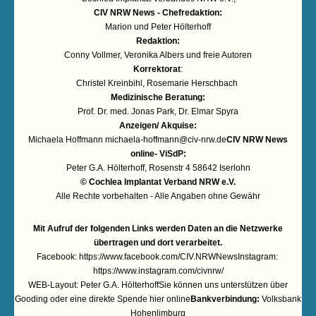
CIV NRW News - Chefredaktion:
Marion und Peter Hölterhoff
Redaktion:
Conny Vollmer, Veronika Albers und freie Autoren
Korrektorat
:
Christel Kreinbihl, Rosemarie Herschbach
Medizinische Beratung:
Prof. Dr. med. Jonas Park, Dr. Elmar Spyra
Anzeigen/ Akquise:
Michaela Hoffmann
michaela-hoffmann@civ-nrw.de
CIV NRW News
online- ViSdP:
Peter G.A. Hölterhoff, Rosenstr 4 58642 Iserlohn
© Cochlea Implantat Verband NRW e.V.
Alle Rechte vorbehalten - Alle Angaben ohne Gewähr
Mit Aufruf der folgenden Links werden Daten an die Netzwerke
übertragen und dort verarbeitet.
Facebook:
https://www.facebook.com/CIV.NRWNews
Instagram:
https://www.instagram.com/civnrw/
WEB-Layout: Peter G.A. HölterhoffSie können uns unterstützen über
Gooding
oder eine
direkte Spende hier online
Bankverbindung:
Volksbank
Hohenlimburg