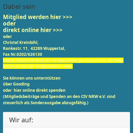
Dabei sein
Mitglied werden
hier >>>
oder
direkt online hier >>>
oder
Christel Kreinbihl,
Rankestr. 11, 42289 Wuppertal,
Fax Nr.0202/626130
Diese E-Mail-Adresse ist vor Spambots geschützt! Zur Anzeige
muss JavaScript eingeschaltet sein.
Sie können uns unterstützen
über
Gooding
oder
hier online
direkt spenden
(Mitgliedsbeiträge und Spenden an den CIV NRW e.V. sind
steuerlich als Sonderausgabe abzugsfähig.)
Wir auf: