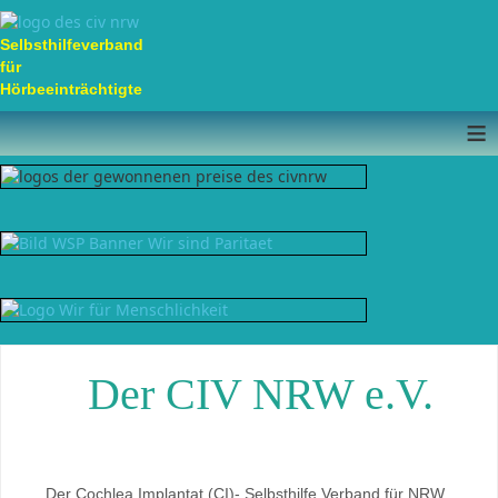
Selbsthilfeverband
für
Hörbeeinträchtigte
≡
Der CIV NRW e.V.
Der Cochlea Implantat (CI)- Selbsthilfe Verband für NRW