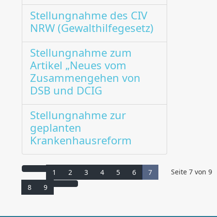
Stellungnahme des CIV
NRW (Gewalthilfegesetz)
Stellungnahme zum
Artikel „Neues vom
Zusammengehen von
DSB und DCIG
Stellungnahme zur
geplanten
Krankenhausreform
Seite 7 von 9
1
2
3
4
5
6
7
8
9