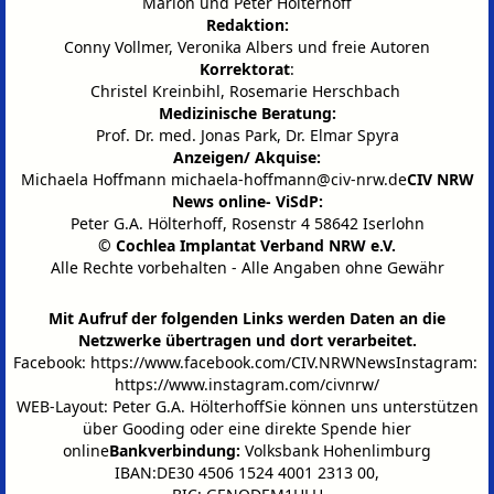
Marion und Peter Hölterhoff
Redaktion:
Conny Vollmer, Veronika Albers und freie Autoren
Korrektorat
:
Christel Kreinbihl, Rosemarie Herschbach
Medizinische Beratung:
Prof. Dr. med. Jonas Park, Dr. Elmar Spyra
Anzeigen/ Akquise:
Michaela Hoffmann
michaela-hoffmann@civ-nrw.de
CIV NRW
News online- ViSdP:
Peter G.A. Hölterhoff, Rosenstr 4 58642 Iserlohn
© Cochlea Implantat Verband NRW e.V.
Alle Rechte vorbehalten - Alle Angaben ohne Gewähr
Mit Aufruf der folgenden Links werden Daten an die
Netzwerke übertragen und dort verarbeitet.
Facebook:
https://www.facebook.com/CIV.NRWNews
Instagram:
https://www.instagram.com/civnrw/
WEB-Layout: Peter G.A. HölterhoffSie können uns unterstützen
über
Gooding
oder eine
direkte Spende hier
online
Bankverbindung:
Volksbank Hohenlimburg
IBAN:DE30 4506 1524 4001 2313 00,