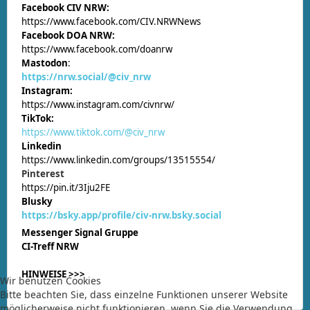
Facebook CIV NRW:
https://www.facebook.com/CIV.NRWNews
Facebook DOA NRW:
https://www.facebook.com/doanrw
Mastodon
:
https://nrw.social/@civ_nrw
Instagram:
https://www.instagram.com/civnrw/
TikTok:
https://www.tiktok.com/@civ_nrw
Linkedin
https://www.linkedin.com/groups/13515554/
Pinterest
https://pin.it/3Iju2FE
Blusky
https://bsky.app/profile/civ-nrw.bsky.social
Messenger Signal Gruppe
CI-Treff NRW
HINWEISE >>>
Wir benutzen Cookies
Bitte beachten Sie, dass einzelne Funktionen unserer Website
möglicherweise nicht funktionieren, wenn Sie die Verwendung