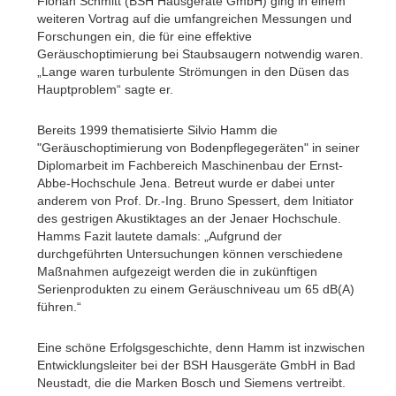
Florian Schmitt (BSH Hausgeräte GmbH) ging in einem
weiteren Vortrag auf die umfangreichen Messungen und
Forschungen ein, die für eine effektive
Geräuschoptimierung bei Staubsaugern notwendig waren.
„Lange waren turbulente Strömungen in den Düsen das
Hauptproblem“ sagte er.
Bereits 1999 thematisierte Silvio Hamm die
"Geräuschoptimierung von Bodenpflegegeräten" in seiner
Diplomarbeit im Fachbereich Maschinenbau der Ernst-
Abbe-Hochschule Jena. Betreut wurde er dabei unter
anderem von Prof. Dr.-Ing. Bruno Spessert, dem Initiator
des gestrigen Akustiktages an der Jenaer Hochschule.
Hamms Fazit lautete damals: „Aufgrund der
durchgeführten Untersuchungen können verschiedene
Maßnahmen aufgezeigt werden die in zukünftigen
Serienprodukten zu einem Geräuschniveau um 65 dB(A)
führen.“
Eine schöne Erfolgsgeschichte, denn Hamm ist inzwischen
Entwicklungsleiter bei der BSH Hausgeräte GmbH in Bad
Neustadt, die die Marken Bosch und Siemens vertreibt.