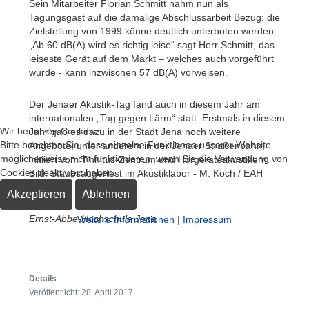
Sein Mitarbeiter Florian Schmitt nahm nun als
Tagungsgast auf die damalige Abschlussarbeit Bezug: die
Zielstellung von 1999 könne deutlich unterboten werden.
„Ab 60 dB(A) wird es richtig leise“ sagt Herr Schmitt, das
leiseste Gerät auf dem Markt – welches auch vorgeführt
wurde - kann inzwischen 57 dB(A) vorweisen.
Der Jenaer Akustik-Tag fand auch in diesem Jahr am
internationalen „Tag gegen Lärm“ statt. Erstmals in diesem
Wir benutzen Cookies
Jahr gab es dazu in der Stadt Jena noch weitere
Bitte beachten Sie, dass einzelne Funktionen unserer Website
Angebote, unter anderem in der Jenaer Straßenbahn,
möglicherweise nicht funktionieren, wenn Sie die Verwendung von
initiiert vom Tinnitus-Zentrum und Hörgeräteakustikern.
Cookies deaktiviert haben.
Bild: Staubsaugertest im Akustiklabor - M. Koch / EAH
Jena
Akzeptieren
Ablehnen
Ernst-Abbe-Hochschule Jena
Weitere Informationen
|
Impressum
Details
Veröffentlicht: 28. April 2017