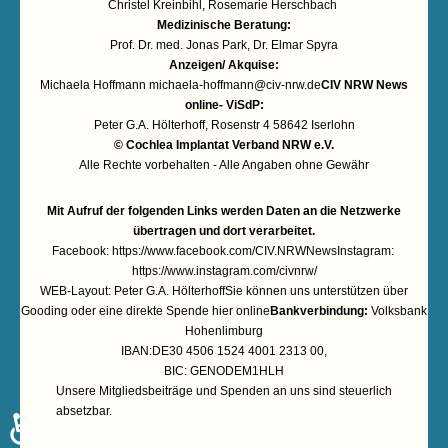
Christel Kreinbihl, Rosemarie Herschbach
Medizinische Beratung:
Prof. Dr. med. Jonas Park, Dr. Elmar Spyra
Anzeigen/ Akquise:
Michaela Hoffmann
michaela-hoffmann@civ-nrw.de
CIV NRW News
online- ViSdP:
Peter G.A. Hölterhoff, Rosenstr 4 58642 Iserlohn
© Cochlea Implantat Verband NRW e.V.
Alle Rechte vorbehalten - Alle Angaben ohne Gewähr
Mit Aufruf der folgenden Links werden Daten an die Netzwerke
übertragen und dort verarbeitet.
Facebook:
https://www.facebook.com/CIV.NRWNews
Instagram:
https://www.instagram.com/civnrw/
WEB-Layout: Peter G.A. HölterhoffSie können uns unterstützen über
Gooding
oder eine
direkte Spende hier online
Bankverbindung:
Volksbank
Hohenlimburg
IBAN:DE30 4506 1524 4001 2313 00,
BIC: GENODEM1HLH
Unsere Mitgliedsbeiträge und Spenden an uns sind steuerlich
absetzbar.
Ihre Spende kommt an – unser Verein ist offiziell im
♿
Zuwendungsregister geführt