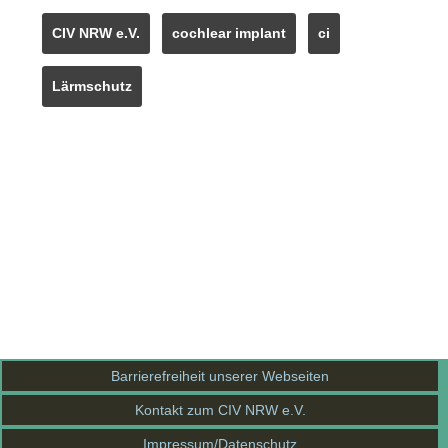
CIV NRW e.V.
cochlear implant
ci
Lärmschutz
Barrierefreiheit unserer Webseiten
Kontakt zum CIV NRW e.V.
Impressum/Datenschutz