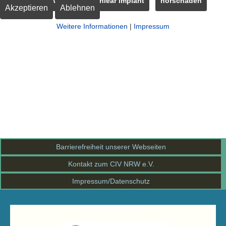
CIV NRW e.V.
cochlear implant
hörschaden
Akzeptieren
Ablehnen
Weitere Informationen
|
Impressum
Barrierefreiheit unserer Webseiten
Kontakt zum CIV NRW e.V.
Impressum/Datenschutz
CIV NRW e.V