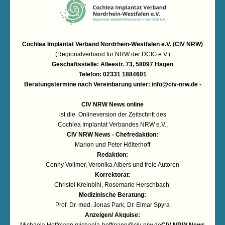
Cochlea Implantat Verband Nordrhein-Westfalen e.V. (CIV NRW)
(Regionalverband für NRW der DCIG e.V.)
Geschäftsstelle: Alleestr. 73, 58097 Hagen
Telefon: 02331 1884601
Beratungstermine nach Vereinbarung unter:
info@civ-nrw.de
-
CIV NRW News online
ist die Onlineversion der Zeitschrift des
Cochlea Implantat Verbandes NRW e.V.,
CIV NRW News - Chefredaktion:
Marion und Peter Hölterhoff
Redaktion:
Conny Vollmer, Veronika Albers und freie Autoren
Korrektorat
:
Christel Kreinbihl, Rosemarie Herschbach
Medizinische Beratung:
Prof. Dr. med. Jonas Park, Dr. Elmar Spyra
Anzeigen/ Akquise: