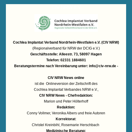
CIV NRW e.V
Cochlea Implantat Verband Nordrhein-Westfalen e.V. (CIV NRW)
(Regionalverband für NRW der DCIG e.V.)
Geschäftsstelle: Alleestr. 73, 58097 Hagen
Telefon: 02331 1884601
Beratungstermine nach Vereinbarung unter:
info@civ-nrw.de
-
CIV NRW News online
ist die Onlineversion der Zeitschrift des
Cochlea Implantat Verbandes NRW e.V.,
CIV NRW News - Chefredaktion:
Marion und Peter Hölterhoff
Redaktion:
Conny Vollmer, Veronika Albers und freie Autoren
Korrektorat
:
Christel Kreinbihl, Rosemarie Herschbach
Medizinische Beratung: