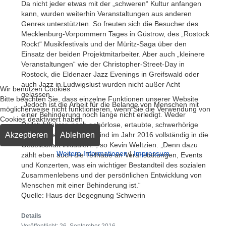
Da nicht jeder etwas mit der „schweren“ Kultur anfangen
kann, wurden weiterhin Veranstaltungen aus anderen
Genres unterstützten. So freuten sich die Besucher des
Mecklenburg-Vorpommern Tages in Güstrow, des „Rostock
Rockt“ Musikfestivals und der Müritz-Saga über den
Einsatz der beiden Projektmitarbeiter. Aber auch „kleinere
Veranstaltungen“ wie der Christopher-Street-Day in
Rostock, die Eldenaer Jazz Evenings in Greifswald oder
auch Jazz in Ludwigslust wurden nicht außer Acht
Wir benutzen Cookies
gelassen.
Bitte beachten Sie, dass einzelne Funktionen unserer Website
„Jedoch ist die Arbeit für die Belange von Menschen mit
möglicherweise nicht funktionieren, wenn Sie die Verwendung von
einer Behinderung noch lange nicht erledigt. Weder
Cookies deaktiviert haben.
Rollstuhlfahrer, noch gehörlose, ertaubte, schwerhörige
Akzeptieren
Ablehnen
oder blinde Menschen, sind im Jahr 2016 vollständig in die
Gesellschaft inkludiert.“, so Kevin Weltzien. „Denn dazu
Weitere Informationen
|
Impressum
zählt eben auch die Teilhabe an Veranstaltungen, Events
und Konzerten, was ein wichtiger Bestandteil des sozialen
Zusammenlebens und der persönlichen Entwicklung von
Menschen mit einer Behinderung ist.“
Quelle: Haus der Begegnung Schwerin
Details