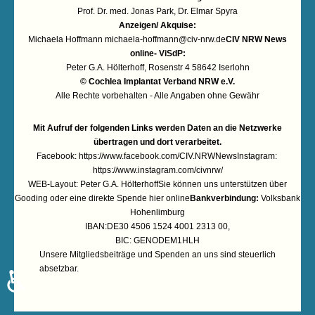
Prof. Dr. med. Jonas Park, Dr. Elmar Spyra
Anzeigen/ Akquise:
Michaela Hoffmann
michaela-hoffmann@civ-nrw.de
CIV NRW News
online- ViSdP:
Peter G.A. Hölterhoff, Rosenstr 4 58642 Iserlohn
© Cochlea Implantat Verband NRW e.V.
Alle Rechte vorbehalten - Alle Angaben ohne Gewähr
Mit Aufruf der folgenden Links werden Daten an die Netzwerke
übertragen und dort verarbeitet.
Facebook:
https://www.facebook.com/CIV.NRWNews
Instagram:
https://www.instagram.com/civnrw/
WEB-Layout: Peter G.A. HölterhoffSie können uns unterstützen über
Gooding
oder eine
direkte Spende hier online
Bankverbindung:
Volksbank
Hohenlimburg
IBAN:DE30 4506 1524 4001 2313 00,
BIC: GENODEM1HLH
Unsere Mitgliedsbeiträge und Spenden an uns sind steuerlich
absetzbar.
Ihre Spende kommt an – unser Verein ist offiziell im
♿
Zuwendungsregister geführt