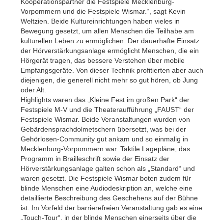
Kooperationspartner die Festspiele Mecklenburg-
Vorpommern und die Festspiele Wismar.“, sagt Kevin
Weltzien. Beide Kultureinrichtungen haben vieles in
Bewegung gesetzt, um allen Menschen die Teilhabe am
kulturellen Leben zu ermöglichen. Der dauerhafte Einsatz
der Hörverstärkungsanlage ermöglicht Menschen, die ein
Hörgerät tragen, das bessere Verstehen über mobile
Empfangsgeräte. Von dieser Technik profitierten aber auch
diejenigen, die generell nicht mehr so gut hören, ob Jung
oder Alt.
Highlights waren das „Kleine Fest im großen Park“ der
Festspiele M-V und die Theateraufführung „FAUST“ der
Festspiele Wismar. Beide Veranstaltungen wurden von
Gebärdensprachdolmetschern übersetzt, was bei der
Gehörlosen-Community gut ankam und so einmalig in
Mecklenburg-Vorpommern war. Taktile Lagepläne, das
Programm in Brailleschrift sowie der Einsatz der
Hörverstärkungsanlage galten schon als „Standard“ und
waren gesetzt. Die Festspiele Wismar boten zudem für
blinde Menschen eine Audiodeskription an, welche eine
detaillierte Beschreibung des Geschehens auf der Bühne
ist. Im Vorfeld der barrierefreien Veranstaltung gab es eine
„Touch-Tour“, in der blinde Menschen einerseits über die